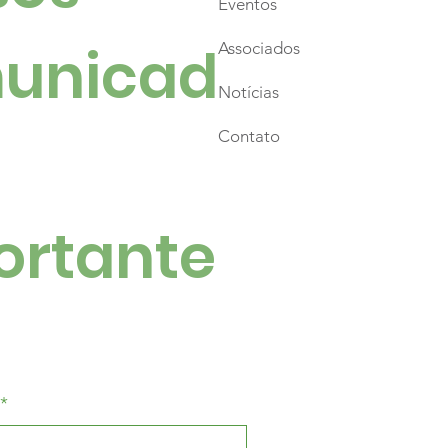
Eventos
unicad
Associados
Notícias
Contato
ortante
*