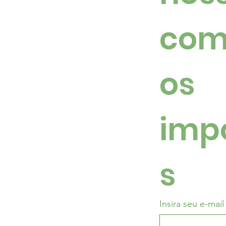
com
os 
imp
s
Insira seu e-mail