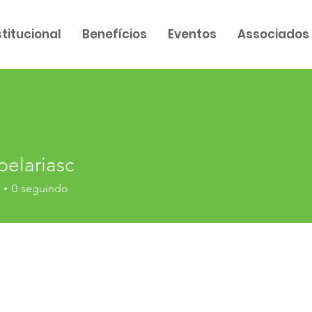
stitucional
Benefícios
Eventos
Associados
pelariasc
ariasc
0
seguindo