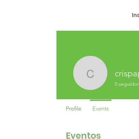
In
crispa
crispapel
0
seguidor
Profile
Events
Eventos