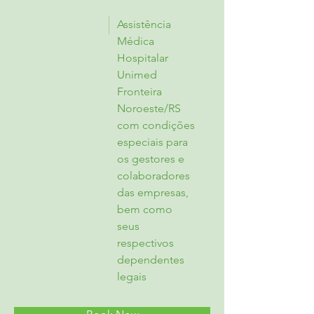
Assistência
Médica
Hospitalar
Unimed
Fronteira
Noroeste/RS
com condições
especiais para
os gestores e
colaboradores
das empresas,
bem como
seus
respectivos
dependentes
legais