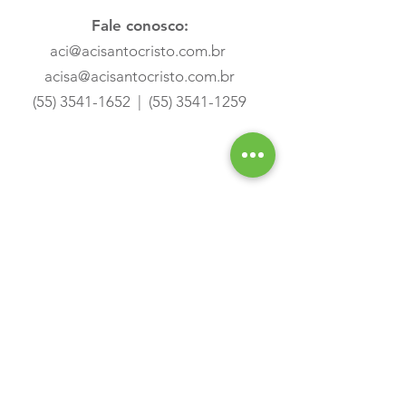
Fale conosco:
aci@acisantocristo.com.br
acisa@acisantocristo.com.br
(55) 3541-1652
|
(55) 3541-1259
Rua Olavo Bilac, Sala 3, 855 - Centro