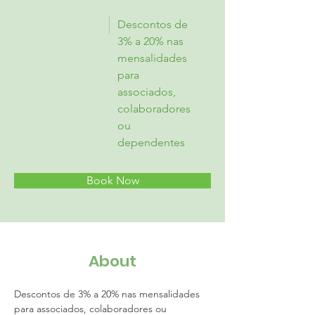
Descontos de
3% a 20% nas
mensalidades
para
associados,
colaboradores
ou
dependentes
Book Now
About
Descontos de 3% a 20% nas mensalidades 
para associados, colaboradores ou 