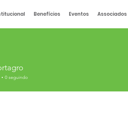
stitucional
Benefícios
Eventos
Associados
ortagro
gro
0
seguindo