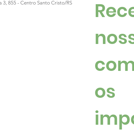
Rece
a 3, 855 - Centro Santo Cristo/RS
noss
com
os 
imp