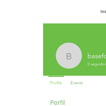
In
basef
baseforta
0
seguidor
Profile
Events
Perfil