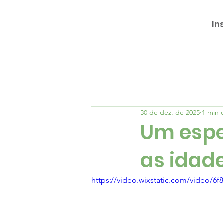
In
30 de dez. de 2025
1 min d
Um espe
as idad
https://video.wixstatic.com/video/