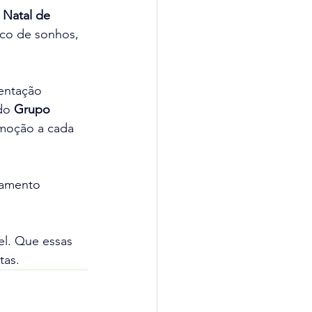
 Natal de 
co de sonhos, 
entação 
do 
Grupo 
emoção a cada 
tamento 
el. Que essas 
tas.