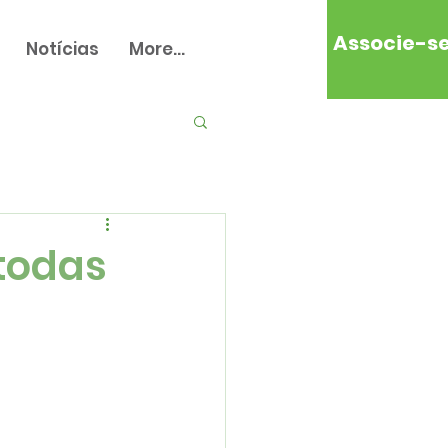
Associe-s
Notícias
More...
todas