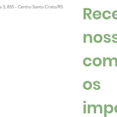
Rece
a 3, 855 - Centro Santo Cristo/RS
Luzes, emoção e
Mús
milhares de pessoas
espí
noss
marcaram a abertura do
mar
Santo Natal
do 
Cris
com
os 
imp