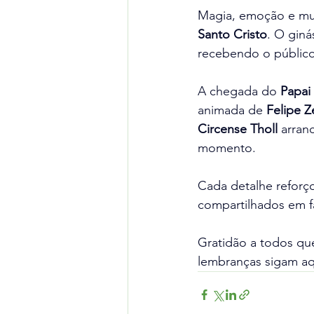
Magia, emoção e mui
Santo Cristo
. O gin
recebendo o público
A chegada do 
Papai
animada de 
Felipe Z
Circense Tholl
 arran
momento.
Cada detalhe reforço
compartilhados em fa
Gratidão a todos que
lembranças sigam aq