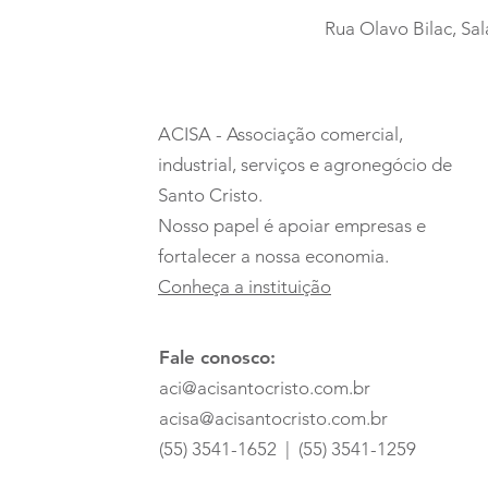
Rua Olavo Bilac, Sal
Mais uma noite para
guardar na memória
ACISA - Associação comercial,
industrial, serviços e agronegócio de
Santo Cristo.
Nosso papel é apoiar empresas e
fortalecer a nossa economia.
Conheça a instituição
Fale conosco:
aci@acisantocristo.com.br
acisa@acisantocristo.com.br
(55) 3541-1652 | (55) 3541-1259