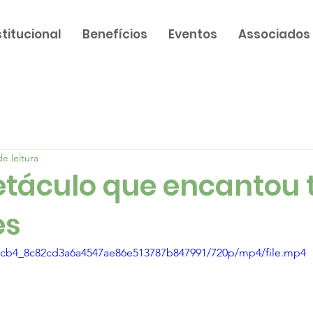
stitucional
Benefícios
Eventos
Associados
e leitura
táculo que encantou 
es
6f8cb4_8c82cd3a6a4547ae86e513787b847991/720p/mp4/file.mp4