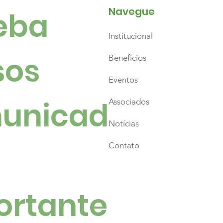
Navegue
ba 
Institucional
ica, emoção e
rito natalino
os 
Benefícios
cam a programação
Eventos
Santo Natal de Santo
to
unicad
Associados
Notícias
Contato
ortante