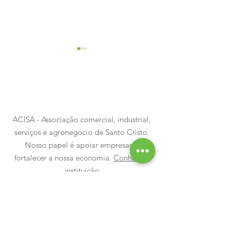
ACISA - Associação comercial, industrial,
Mais uma noite para
Luzes, emoçã
serviços e agronegócio de Santo Cristo.
guardar na memória
milhares de 
Nosso papel é apoiar empresas e
fortalecer a nossa economia.
Conheça a
marcaram a a
instituição
do Santo Nata
Fale conosco:
aci@acisantocristo.com.br
acisa@acisantocristo.com.br