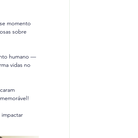
esse momento 
osas sobre 
mento humano — 
rma vidas no 
ocaram 
e memorável!
 impactar 