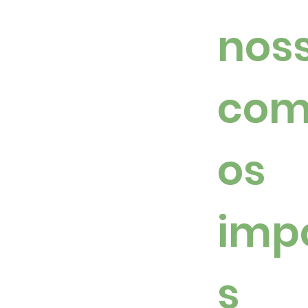
Mais uma noite para
Luz
guardar na memória
mil
noss
mar
San
com
os 
imp
s