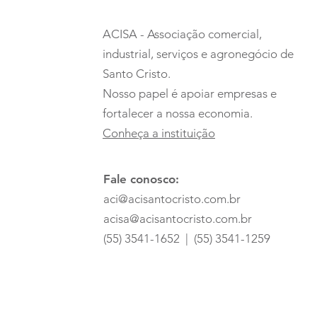
Um espetáculo que
encantou todas as
ACISA - Associação comercial,
idades
industrial, serviços e agronegócio de
Santo Cristo.
Nosso papel é apoiar empresas e
fortalecer a nossa economia.
Conheça a instituição
Fale conosco:
aci@acisantocristo.com.br
acisa@acisantocristo.com.br
(55) 3541-1652 | (55) 3541-1259