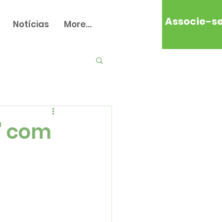
Associe-s
Notícias
More...
s" com