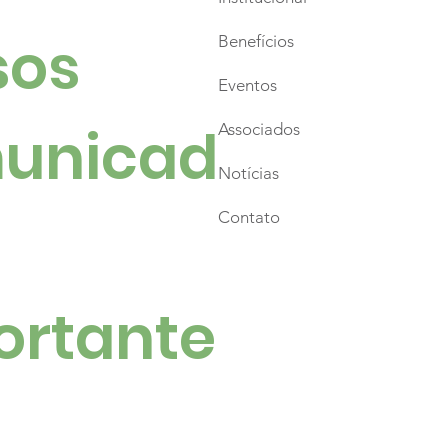
es, emoção e
hares de pessoas
os 
Benefícios
caram a abertura do
Eventos
to Natal
unicad
Associados
Notícias
Contato
ortante