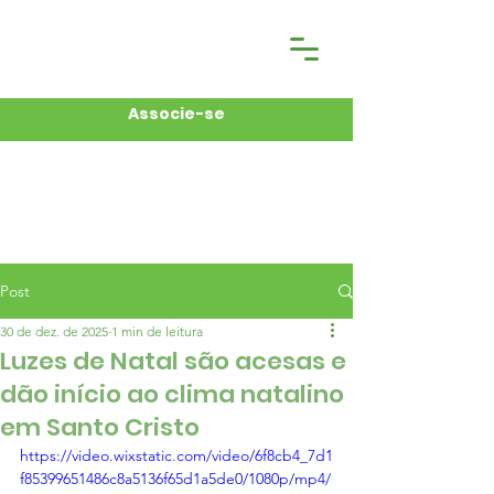
Associe-se
Post
30 de dez. de 2025
1 min de leitura
Luzes de Natal são acesas e
dão início ao clima natalino
em Santo Cristo
https://video.wixstatic.com/video/6f8cb4_7d1
f85399651486c8a5136f65d1a5de0/1080p/mp4/