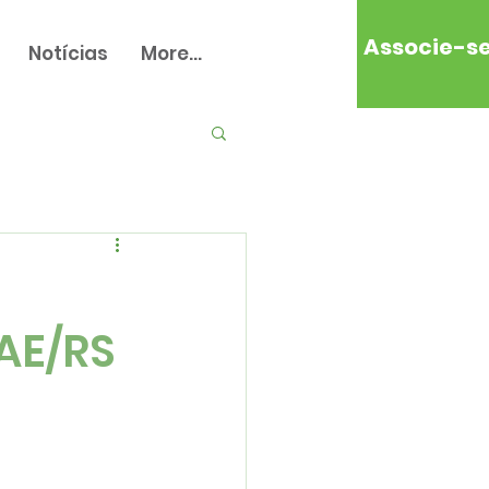
Associe-s
Notícias
More...
RAE/RS