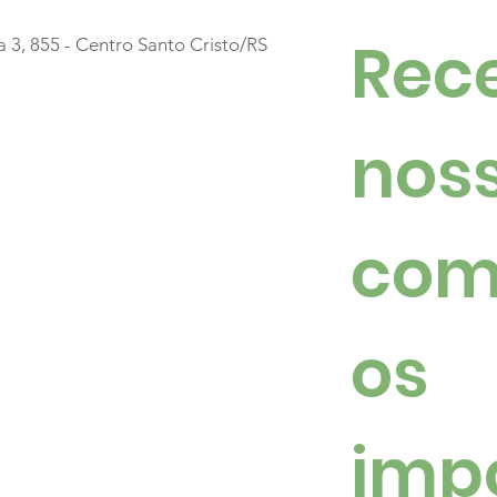
Rece
a 3, 855 - Centro Santo Cristo/RS
Mais uma noite para
Luz
guardar na memória
mil
noss
mar
San
com
os 
imp