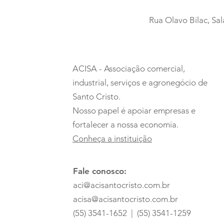
Rua Olavo Bilac, Sal
Um espetáculo que
encantou todas as
ACISA - Associação comercial,
idades
industrial, serviços e agronegócio de
Santo Cristo.
Nosso papel é apoiar empresas e
fortalecer a nossa economia.
Conheça a instituição
Fale conosco:
aci@acisantocristo.com.br
acisa@acisantocristo.com.br
(55) 3541-1652 | (55) 3541-1259