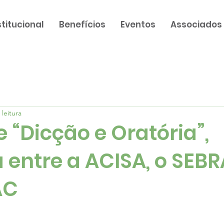
stitucional
Benefícios
Eventos
Associados
 leitura
 “Dicção e Oratória”,
 entre a ACISA, o SEB
AC