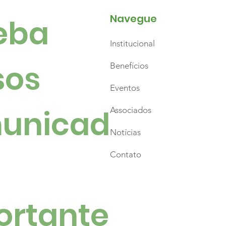
Navegue
ba 
Institucional
es, emoção e
hares de pessoas
os 
Benefícios
caram a abertura do
Eventos
to Natal
unicad
Associados
Notícias
Contato
ortante