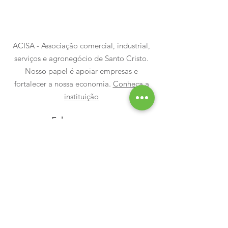
ACISA - Associação comercial, industrial,
Mais uma noite para
Luzes, emoçã
serviços e agronegócio de Santo Cristo.
guardar na memória
milhares de 
Nosso papel é apoiar empresas e
fortalecer a nossa economia.
Conheça a
marcaram a a
instituição
do Santo Nata
Fale conosco:
aci@acisantocristo.com.br
acisa@acisantocristo.com.br
(55) 3541-1652
|
(55) 3541-1259