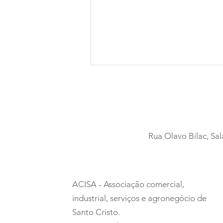
Rua Olavo Bilac, Sal
Um espetáculo que
encantou todas as
ACISA - Associação comercial,
idades
industrial, serviços e agronegócio de
Santo Cristo.