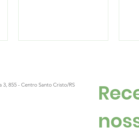
Rece
a 3, 855 - Centro Santo Cristo/RS
Mais uma noite para
Luz
guardar na memória
mil
noss
mar
San