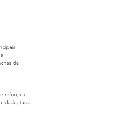
ncipais 
la 
nchas da 
 reforça a 
 cidade, tudo 