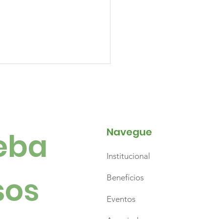
Navegue
ba 
Institucional
es, emoção e
hares de pessoas
os 
Benefícios
caram a abertura do
Eventos
to Natal