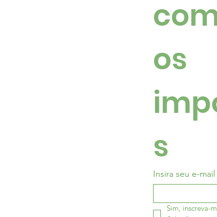
com
os 
imp
s
Insira seu e-mail
Sim, inscreva-m