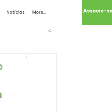
Associe-s
Notícias
More...
e
m