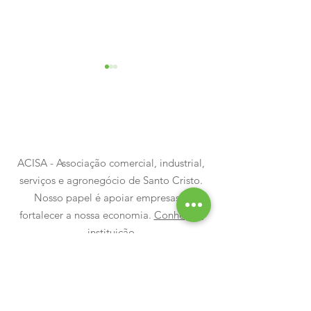
ACISA - Associação comercial, industrial,
Mais uma noite para
Luzes, emoçã
serviços e agronegócio de Santo Cristo.
guardar na memória
milhares de 
Nosso papel é apoiar empresas e
fortalecer a nossa economia.
Conheça a
marcaram a a
instituição
do Santo Nata
Fale conosco:
aci@acisantocristo.com.br
acisa@acisantocristo.com.br