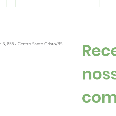
Rece
a 3, 855 - Centro Santo Cristo/RS
Mais uma noite para
Luz
guardar na memória
mil
noss
mar
San
com