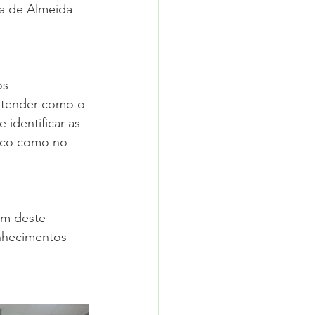
a de Almeida 
s 
ntender como o 
identificar as 
sico como no 
am deste 
nhecimentos 