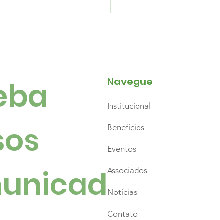
Navegue
ba 
Institucional
es, emoção e
hares de pessoas
os 
Benefícios
caram a abertura do
Eventos
to Natal
unicad
Associados
Notícias
Contato