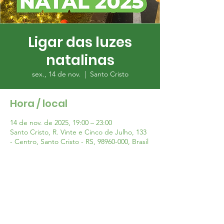
Ligar das luzes
natalinas
sex., 14 de nov.
  |  
Santo Cristo
Hora / local
14 de nov. de 2025, 19:00 – 23:00
Santo Cristo, R. Vinte e Cinco de Julho, 133
- Centro, Santo Cristo - RS, 98960-000, Brasil