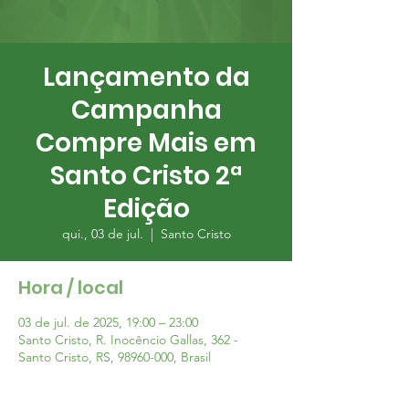
Lançamento da
Campanha
Compre Mais em
Santo Cristo 2ª
Edição
qui., 03 de jul.
  |  
Santo Cristo
Hora / local
03 de jul. de 2025, 19:00 – 23:00
Santo Cristo, R. Inocêncio Gallas, 362 -
Santo Cristo, RS, 98960-000, Brasil