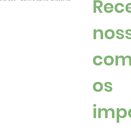
Rece
noss
com
os 
imp