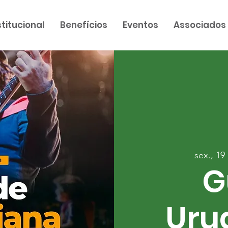
stitucional
Benefícios
Eventos
Associados
sex., 19
G
Uru