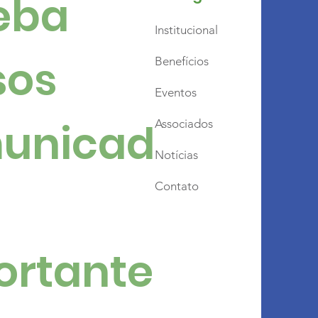
ba 
Institucional
os 
Benefícios
Eventos
unicad
Associados
Notícias
Contato
ortante