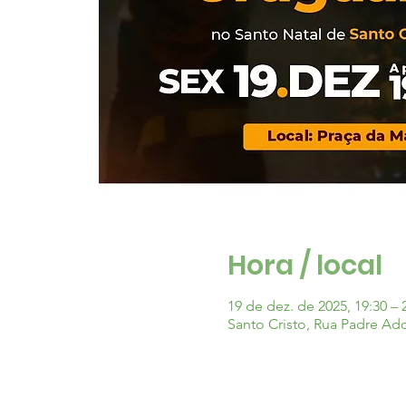
Hora / local
19 de dez. de 2025, 19:30 – 
Santo Cristo, Rua Padre Adol