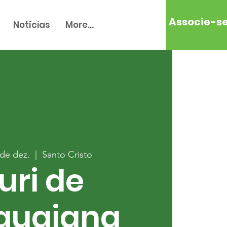
Associe-s
Notícias
More...
 de dez.
  |  
Santo Cristo
uri de
guaiana