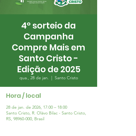
4º sorteio da
Campanha
Compre Mais em
Santo Cristo -
Edição de 2025
qua., 28 de jan.
  |  
Santo Cristo
Hora / local
28 de jan. de 2026, 17:00 – 18:00
Santo Cristo, R. Olávo Bilac - Santo Cristo,
RS, 98960-000, Brasil