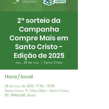
2º sorteio da
Campanha
Compre Mais em
Santo Cristo -
Edição de 2025
sex., 28 de nov.
  |  
Santo Cristo
Hora / local
28 de nov. de 2025, 17:30 – 18:00
Santo Cristo, R. Olávo Bilac - Santo Cristo,
RS, 98960-000, Brasil